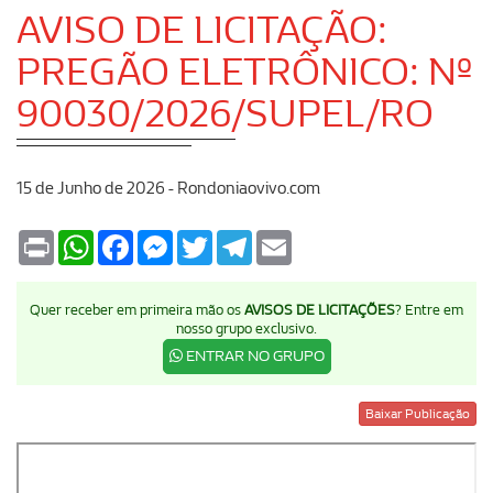
AVISO DE LICITAÇÃO:
PREGÃO ELETRÔNICO: Nº
90030/2026/SUPEL/RO
15 de Junho de 2026 - Rondoniaovivo.com
Print
WhatsApp
Facebook
Messenger
Twitter
Telegram
Email
Quer receber em primeira mão os
AVISOS DE LICITAÇÕES
? Entre em
nosso grupo exclusivo.
ENTRAR NO GRUPO
Baixar Publicação