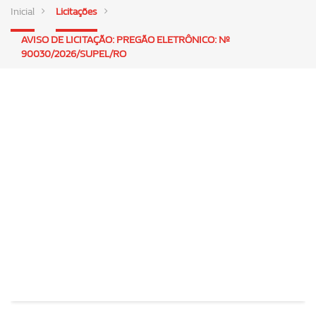
Inicial
Licitações
AVISO DE LICITAÇÃO: PREGÃO ELETRÔNICO: Nº
90030/2026/SUPEL/RO