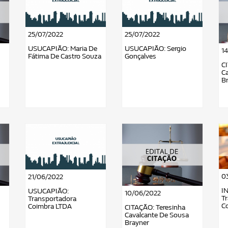
25/07/2022
25/07/2022
USUCAPIÃO: Maria De
USUCAPIÃO: Sergio
1
Fátima De Castro Souza
Gonçalves
C
C
B
0
21/06/2022
I
USUCAPIÃO:
10/06/2022
T
Transportadora
C
Coimbra LTDA
CITAÇÃO: Teresinha
Cavalcante De Sousa
Brayner