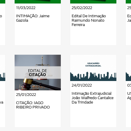
11/03/2022
25/02/2022
2
o
INTIMAÇÃO: Jaime
Edital De Intimação
Ed
Gazola
Raimundo Nonato
J
Ferreira
24/01/2022
0
Intimação Extrajudicial
U
25/01/2022
João Walfredo Cantalice
Ap
va
Da Trindade
CITAÇÃO: IAGO
RIBEIRO PRIVADO