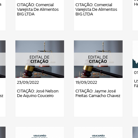
a
He
CITAÇÃO: Comercial
CITAÇÃO: Comercial
Varejista De Alimentos
Varejista De Alimentos
BIG LTDA
BIG LTDA
0
U
23/09/2022
19/09/2022
F
CITAÇÃO: José Nelson
CITAÇÃO: Jayme José
ez
De Aquino Couceiro
Freitas Camacho Chavez