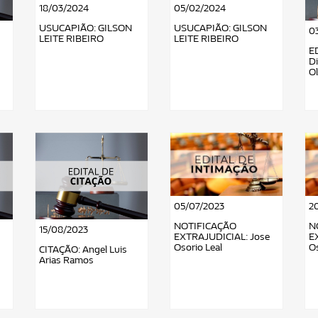
18/03/2024
05/02/2024
USUCAPIÃO: GILSON
USUCAPIÃO: GILSON
0
LEITE RIBEIRO
LEITE RIBEIRO
E
Di
Ol
05/07/2023
2
NOTIFICAÇÃO
N
15/08/2023
EXTRAJUDICIAL: Jose
E
Osorio Leal
Os
CITAÇÃO: Angel Luis
Arias Ramos