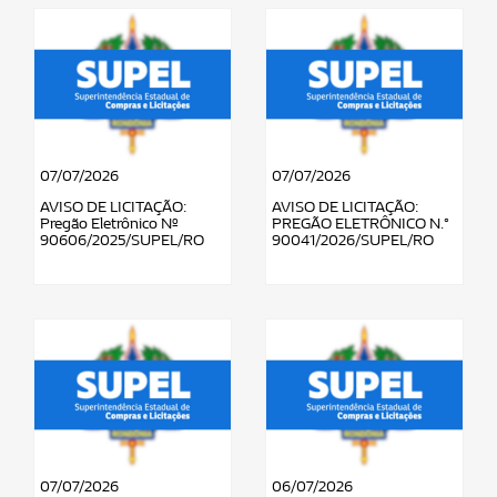
07/07/2026
07/07/2026
AVISO DE LICITAÇÃO:
AVISO DE LICITAÇÃO:
Pregão Eletrônico Nº
PREGÃO ELETRÔNICO N.°
90606/2025/SUPEL/RO
90041/2026/SUPEL/RO
07/07/2026
06/07/2026