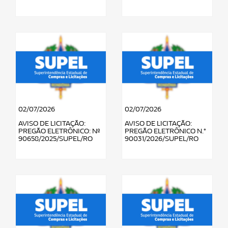
02/07/2026
02/07/2026
AVISO DE LICITAÇÃO:
AVISO DE LICITAÇÃO:
PREGÃO ELETRÔNICO: Nº
PREGÃO ELETRÔNICO N.°
90658/2025/SUPEL/RO
90031/2026/SUPEL/RO