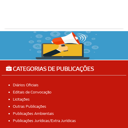
CATEGORIAS DE PUBLICAÇÕES
Diários Oficiais
Editais de Convocação
Licitações
Outras Publicações
Publicações Ambientais
Publicações Jurídicas/Extra Jurídicas