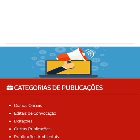
CATEGORIAS DE PUBLICAÇÕES
Diários Oficiais
Editais de Convocação
Licitações
Outras Publicações
Publicações Ambientais