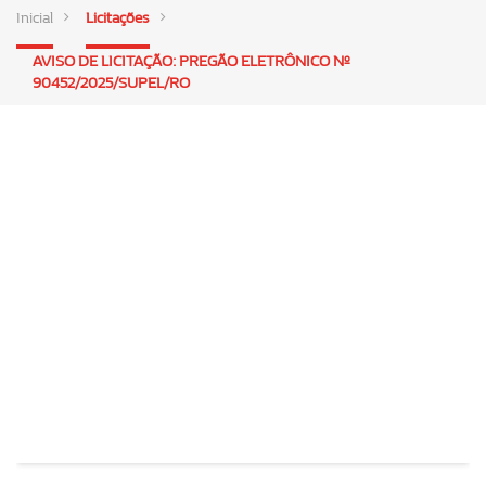
Inicial
Licitações
AVISO DE LICITAÇÃO: PREGÃO ELETRÔNICO Nº
90452/2025/SUPEL/RO