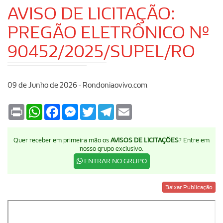
AVISO DE LICITAÇÃO:
PREGÃO ELETRÔNICO Nº
90452/2025/SUPEL/RO
09 de Junho de 2026 - Rondoniaovivo.com
Print
WhatsApp
Facebook
Messenger
Twitter
Telegram
Email
Quer receber em primeira mão os
AVISOS DE LICITAÇÕES
? Entre em
nosso grupo exclusivo.
ENTRAR NO GRUPO
Baixar Publicação