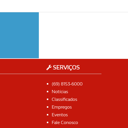
SERVIÇOS
(69) 8153-6000
Notícias
Classificados
Empregos
Eventos
Fale Conosco