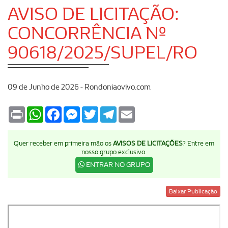
AVISO DE LICITAÇÃO:
CONCORRÊNCIA Nº
90618/2025/SUPEL/RO
09 de Junho de 2026 - Rondoniaovivo.com
Print
WhatsApp
Facebook
Messenger
Twitter
Telegram
Email
Quer receber em primeira mão os
AVISOS DE LICITAÇÕES
? Entre em
nosso grupo exclusivo.
ENTRAR NO GRUPO
Baixar Publicação