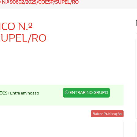
N.º 90602/2025/COESP/SUPEL/RO
CO N.º
SUPEL/RO
ENTRAR NO GRUPO
ÇÕES
? Entre em nosso
Baixar Publicação