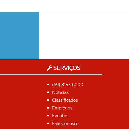
SERVIÇOS
(69) 8153-6000
Notícias
Classificados
Empregos
Eventos
Fale Conosco