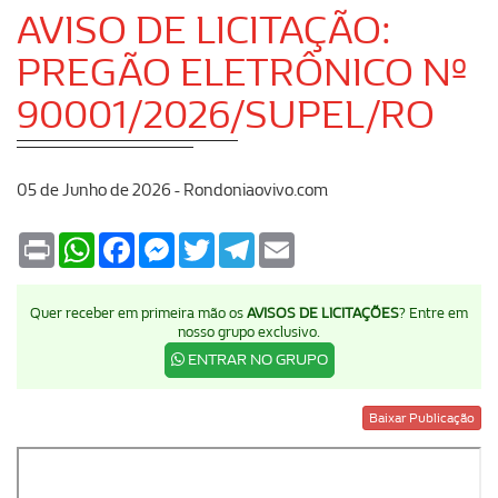
AVISO DE LICITAÇÃO:
PREGÃO ELETRÔNICO Nº
90001/2026/SUPEL/RO
05 de Junho de 2026 - Rondoniaovivo.com
Print
WhatsApp
Facebook
Messenger
Twitter
Telegram
Email
Quer receber em primeira mão os
AVISOS DE LICITAÇÕES
? Entre em
nosso grupo exclusivo.
ENTRAR NO GRUPO
Baixar Publicação