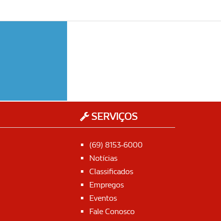
SERVIÇOS
(69) 8153-6000
Notícias
Classificados
Empregos
Eventos
Fale Conosco