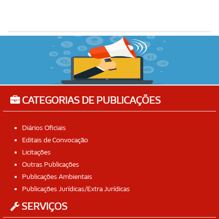
CATEGORIAS DE PUBLICAÇÕES
Diários Oficiais
Editais de Convocação
Licitações
Outras Publicações
Publicações Ambientais
Publicações Jurídicas/Extra Jurídicas
SERVIÇOS